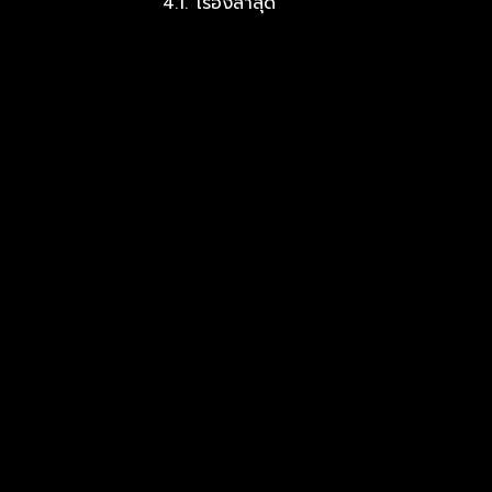
เรื่องล่าสุด