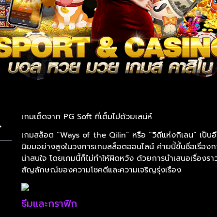
เกมเด็ดจาก PG Soft ที่เต็มไปด้วยเสน่ห์
เกมสล็อต “Ways of the Qilin” หรือ “วิถีแห่งกิเลน” เป็น
นิยมอย่างสูงในวงการเกมสล็อตออนไลน์ ค่ายนี้ขึ้นชื่อเรื่องก
น่าสนใจ โดยเกมนี้ก็ไม่ทำให้ผิดหวัง ด้วยการนำเสนอเรื่องราว
สัญลักษณ์ของความโชคดีและความเจริญรุ่งเรือง
ธีมและกราฟิก