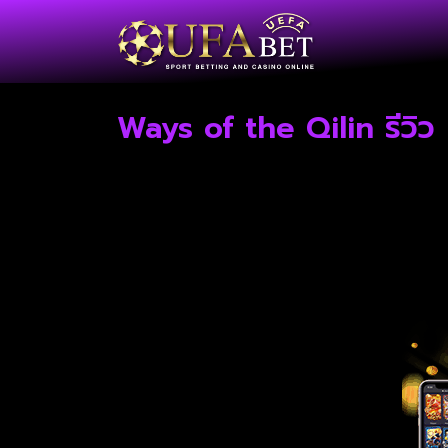
Ways of the Qilin รีวิว