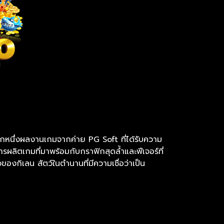
อีกหนึ่งผลงานเกมจากค่าย PG Soft ที่ได้รับความ
ารผลิตเกมที่มาพร้อมกับกราฟิกสุดล้ำและฟีเจอร์ที่
ของกิเลน สัตว์ในตำนานที่มีความเชื่อว่าเป็น