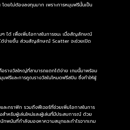
ึ้น โดยไม่ต้องลงทุนมาก เพราะการหมุนฟรีนั้นเป็น
ๆ ได้ เพื่อเพิ่มโอกาสในการชนะ เมื่อสัญลักษณ์
ด้ง่ายขึ้น ส่วนสัญลักษณ์ Scatter จะช่วยเปิด
ก็คือรางวัลใหญ่ที่สามารถแตกได้ง่าย เกมนี้มาพร้อม
หมุนฟรีและการคูณรางวัลในโหมดฟรีสปิน ซึ่งทำให้ผู้
ีมและกราฟิก รวมถึงฟีเจอร์ที่ช่วยเพิ่มโอกาสในการ
สำหรับผู้เล่นใหม่และผู้เล่นที่มีประสบการณ์ ด้วย
หรับนักพนันที่กำลังมองหาความสนุกและกำไรจากเกม