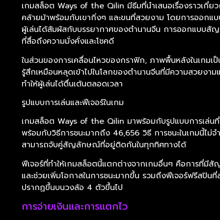
เกมสล็อต Ways of the Qilin มีธีมที่นำเสนอเรื่องราวเกี่ยวกั
คล้ายม้าพร้อมกับเขากิ่งๆ และขนที่สวยงาม โดยการออกแบบกร
ผู้เล่นได้สัมผัสกับบรรยากาศของตำนานจีน การออกแบบสัญ
ที่สื่อถึงความมั่งคั่งและโชคดี
ในส่วนของการเคลื่อนไหวของกราฟิก, ภาพพื้นหลังในเกมเป็นทิว
รู้สึกเหมือนหลุดเข้าไปในโลกของตำนานจีนที่มีความสวยงาม
ทำให้ผู้เล่นได้ตื่นเต้นตลอดเวลา
รูปแบบการเล่นและฟีเจอร์ในเกม
เกมสล็อต Ways of the Qilin มาพร้อมกับรูปแบบการเล่นที่เข
พร้อมกับวิธีการชนะมากถึง 46,656 วิธี การชนะในเกมนี้ไม่จ
สามารถจับคู่สัญลักษณ์ที่อยู่ติดกันในทุกทิศทางได้
ฟีเจอร์ที่ทำให้เกมสล็อตนี้แตกต่างจากเกมอื่นๆ คือการที่มี
และช่วยเพิ่มโอกาสในการชนะมากขึ้น รวมถึงฟีเจอร์ฟรีสปินที่
ปรากฏขึ้นบนวงล้อ 4 ตัวขึ้นไป
การจ่ายเงินและการแตกไว