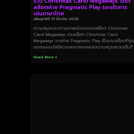
รีวิว Christmas Carol Megaways Slot
สล็อตค่าย Pragmatic Play รองรับการ
เล่นภาษาไทย
ufavip365
31 มีนาคม 2026
ความสนุกและความน่าสนใจของเกมสล็อต Christmas
Carol Megaways เกมสล็อต Christmas Carol
Megaways จากค่าย Pragmatic Play เป็นเกมสล็อตที่ถูก
ออกแบบมาให้มีความหลากหลายและความสนุกสนานเต็มที
Read More »