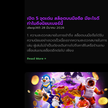
เปิด 5 จุดเด่น สล็อตบนมือถือ มีอะไรดี
ทำไมถึงนิยมเบอร์นี้
ufavip365
28 มีนาคม 2026
1. ความสะดวกสบายในการเข้าถึง สล็อตบนมือถือได้รับ
ความนิยมอย่างรวดเร็วเนื่องจากความสะดวกสบายในการ
เล่น ผู้เล่นไม่จำเป็นต้องเดินทางไปถึงคาสิโนหรือร้านเกม
เพื่อเล่นเกมสล็อตอีกต่อไป เพียง
Read More »