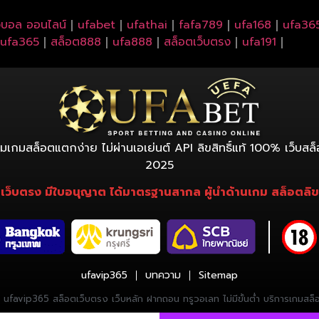
บอล ออนไลน์
｜
ufabet
｜
ufathai
｜
fafa789
｜
ufa168
｜
ufa36
ufa365
｜
สล็อต888
｜
ufa888
｜
สล็อตเว็บตรง
｜
ufa191
｜
มสล็อตแตกง่าย ไม่ผ่านเอเย่นต์ API ลิขสิทธิ์แท้ 100% เว็บสล็อต อ
2025
เว็บตรง มีใบอนุญาต ได้มาตรฐานสากล ผู้นำด้านเกม สล็อตลิขส
ufavip365
บทความ
Sitemap
avip365 สล็อตเว็บตรง เว็บหลัก ฝากถอน ทรูวอเลท ไม่มีขั้นต่ำ บริการเกมสล็อตล