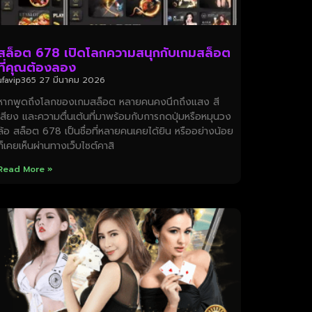
สล็อต 678 เปิดโลกความสนุกกับเกมสล็อต
ที่คุณต้องลอง
ufavip365
27 มีนาคม 2026
หากพูดถึงโลกของเกมสล็อต หลายคนคงนึกถึงแสง สี
เสียง และความตื่นเต้นที่มาพร้อมกับการกดปุ่มหรือหมุนวง
ล้อ สล็อต 678 เป็นชื่อที่หลายคนเคยได้ยิน หรืออย่างน้อย
ก็เคยเห็นผ่านทางเว็บไซต์คาสิ
Read More »