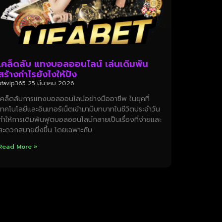
เคล็ดลับ แทงบอลออนไลน์ เล่นเดิมพัน
สร้างกำไรยังไงให้ปัง
ufavip365
25 มีนาคม 2026
เคล็ดลับการแทงบอลออนไลน์อย่างมืออาชีพ ในยุคที่
เทคโนโลยีและอินเทอร์เน็ตเข้ามามีบทบาทในชีวิตประจำวัน
ทำให้การเดิมพันฟุตบอลออนไลน์กลายเป็นเรื่องที่ง่ายและ
สะดวกสบายยิ่งขึ้น โดยเฉพาะกับ
Read More »