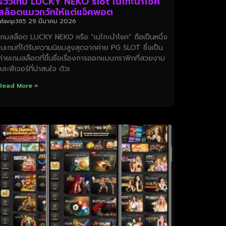
รีวิวเกม LUCKY NEKO slot เนโกะนำโชค
สล็อตแมวกวักให้แต่แจ็คพอต
ufavip365
29 มีนาคม 2026
เกมสล็อต LUCKY NEKO หรือ “เนโกะนำโชค” ถือเป็นหนึ่ง
ในเกมที่ได้รับความนิยมสูงสุดจากค่าย PG SLOT ซึ่งเป็น
ค่ายเกมสล็อตที่ขึ้นชื่อเรื่องการออกแบบกราฟิกที่สวยงาม
และฟีเจอร์ที่น่าสนใจ ตัวเ
Read More »