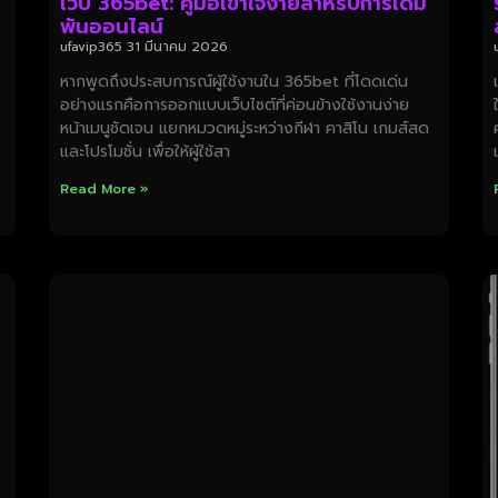
เว็บ 365bet: คู่มือเข้าใจง่ายสำหรับการเดิม
พันออนไลน์
ufavip365
31 มีนาคม 2026
หากพูดถึงประสบการณ์ผู้ใช้งานใน 365bet ที่โดดเด่น
อย่างแรกคือการออกแบบเว็บไซต์ที่ค่อนข้างใช้งานง่าย
หน้าเมนูชัดเจน แยกหมวดหมู่ระหว่างกีฬา คาสิโน เกมส์สด
และโปรโมชั่น เพื่อให้ผู้ใช้สา
Read More »