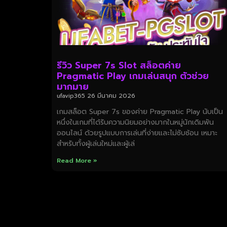
รีวิว Super 7s Slot สล็อตค่าย
Pragmatic Play เกมเล่นสนุก ตัวช่วย
มากมาย
ufavip365
26 มีนาคม 2026
เกมสล็อต Super 7s ของค่าย Pragmatic Play นับเป็น
หนึ่งในเกมที่ได้รับความนิยมอย่างมากในหมู่นักเดิมพัน
ออนไลน์ ด้วยรูปแบบการเล่นที่ง่ายและไม่ซับซ้อน เหมาะ
สำหรับทั้งผู้เล่นใหม่และผู้เล่
Read More »