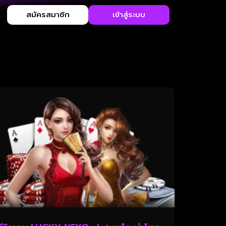
สมัครสมาชิก
เข้าสู่ระบบ