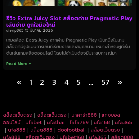
รีวิว Extra Juicy Slot สล็อตค่าย Pragmatic Play
เล่นง่าย ถูกใจมือใหม่
ufavip365
15 มีนาคม 2026
เกมสล็อต Extra Juicy จากค่าย Pragmatic Play เป็นหนึ่งในเกม
สล็อตที่มีรูปแบบการเล่นที่เรียบง่ายและสนุกสนาน เหมาะสำหรับผู้ที่เริ่ม
ต้นเล่นเกมสล็อตออนไลน์ โดยไม่จำเป็นต้องมีประสบการณ์มา
Read More »
«
1
2
3
4
5
…
57
»
สล็อตเว็บตรง
｜
สล็อตเว็บตรง
｜
บาคาร่า888
｜
แทงบอล
ออนไลน์
｜
ufabet
｜
ufathai
｜
fafa789
｜
ufa168
｜
ufa365
｜
ufa888
｜
สล็อต888
｜
doofootball
｜
สล็อตเว็บตรง
｜
ufa888
｜
สล็อตเว็บตรง
｜
ufabet168
｜
ufa365
｜
สล็อต888