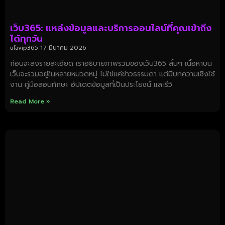
เว็บ365: แหล่งข้อมูลและบริการออนไลน์ที่คุณเข้าถึง
ได้ทุกวัน
ufavip365
17 มีนาคม 2026
ก่อนจะลงรายละเอียด เราอธิบายภาพรวมของเว็บ365 สั้นๆ เนื้อหาบน
เว็บจะรวมอยู่ในหลายหมวดหมู่ ไม่ใช่แค่ข่าวธรรมดา แต่มีบทความเชิงใช้
งาน คู่มือสอนทักษะ อัปเดตข้อมูลที่เป็นประโยชน์ และรีวิ
Read More »