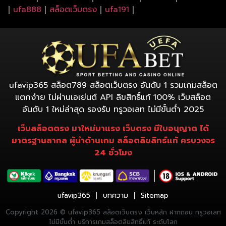
｜
ufa888
｜
สล็อตเว็บตรง
｜
ufa191
｜
ufavip365 สล็อต789 สล็อตเว็บตรง อันดับ 1 รวมเกมสล็อต
แตกง่าย ไม่ผ่านเอเย่นต์ API ลิขสิทธิ์แท้ 100% เว็บสล็อต
อันดับ 1 ใหม่ล่าสุด รองรับ ทรูวอเลท ไม่มีขั้นต่ำ 2025
เว็บสล็อตตรง มาใหม่มาแรง เว็บตรง มีใบอนุญาต ได้
มาตรฐานสากล ผู้นำด้านเกม สล็อตลิขสิทธ์แท้ ครบวงจร
24 ชั่วโมง
ufavip365
บทความ
Sitemap
Copyright 2026 © ufavip365 สล็อตเว็บตรง เว็บหลัก ฝากถอน ทรูวอเลท
ไม่มีขั้นต่ำ บริการเกมสล็อตลิขสิทธิ์แท้ ระดับโลก