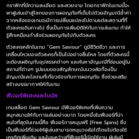
กราฟิกที่มีความละเอียด และสวยงาม โดยกราฟิกในเกมนี้จะ
พาผู้เล่นเข้าสู่โลกของการผจญภัยที่เต็มไปด้วยอัญมณีล้ำค่า
ฉากหลังของเกมจะมีการเปลี่ยนแปลงไปตามแต่ละสถานที่ที่
ตัวละครเดินทางไป ซึ่งเป็นการเพิ่มมิติให้กับการเล่นเกม ทำให้
รู้สึกเหมือนกำลังร่วมผจญภัยไปกับตัวละคร
ตัวละครหลักในเกม “Gem Saviour” ดูมีชีวิตชีวา และการ
เคลื่อนไหวของตัวละครก็เป็นไปอย่างลื่นไหล โดยที่ตัวละครนี้
จะต้องเผชิญกับอุปสรรคต่างๆ และค้นหาอัญมณีที่ซ่อนอยู่ใน
สถานที่ต่างๆ รูปแบบของสัญลักษณ์บนวงล้อก็จะเป็น
อัญมณีและไอเทมที่เกี่ยวข้องกับการผจญภัย ซึ่งช่วยเสริม
สร้างบรรยากาศให้กับเกม
ฟีเจอร์พิเศษและโบนัส
เกมสล็อต Gem Saviour มีฟีเจอร์พิเศษที่เพิ่มความ
สนุกสนานให้กับการเล่นอย่างมาก โดยหนึ่งในฟีเจอร์ที่น่า
สนใจที่สุดในเกมนี้คือ ฟีเจอร์การหมุนฟรี (Free Spins) ซึ่ง
เป็นฟีเจอร์ที่ช่วยให้ผู้เล่นสามารถหมุนวงล้อได้โดยไม่ต้องใช้
เครดิตเพิ่มเติม และในระหว่างที่ฟีเจอร์นี้เปิดใช้งาน ผู้เล่นมี