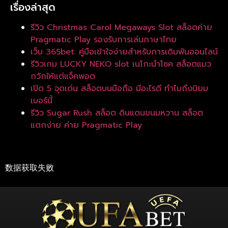
เรื่องล่าสุด
รีวิว Christmas Carol Megaways Slot สล็อตค่าย
Pragmatic Play รองรับการเล่นภาษาไทย
เว็บ 365bet: คู่มือเข้าใจง่ายสำหรับการเดิมพันออนไลน์
รีวิวเกม LUCKY NEKO slot เนโกะนำโชค สล็อตแมว
กวักให้แต่แจ็คพอต
เปิด 5 จุดเด่น สล็อตบนมือถือ มีอะไรดี ทำไมถึงนิยม
เบอร์นี้
รีวิว Sugar Rush สล็อต ดินแดนขนมหวาน สล็อต
แตกง่าย ค่าย Pragmatic Play
数据获取失败