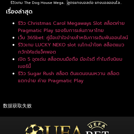
รีวิวเกม The Dog House Megaways เกมส์สล็อตยอดฮิตจากค่าย Pragmatic Play
สูตรแทงบอลต่อ แทงบอลออนไลน์ ทำกำไรง่าย 100%
เรื่องล่าสุด
รีวิว Christmas Carol Megaways Slot สล็อตค่าย
Pragmatic Play รองรับการเล่นภาษาไทย
เว็บ 365bet: คู่มือเข้าใจง่ายสำหรับการเดิมพันออนไลน์
รีวิวเกม LUCKY NEKO slot เนโกะนำโชค สล็อตแมว
กวักให้แต่แจ็คพอต
เปิด 5 จุดเด่น สล็อตบนมือถือ มีอะไรดี ทำไมถึงนิยม
เบอร์นี้
รีวิว Sugar Rush สล็อต ดินแดนขนมหวาน สล็อต
แตกง่าย ค่าย Pragmatic Play
数据获取失败