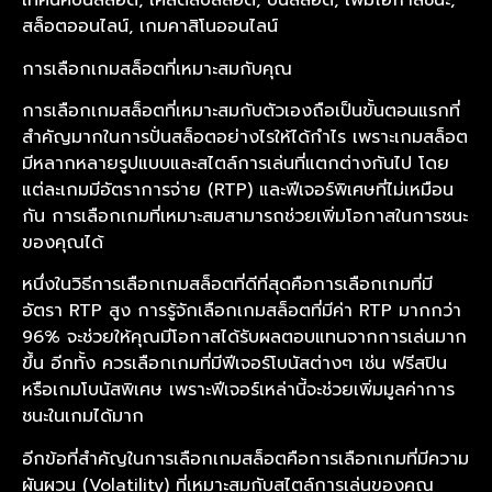
เทคนิคปั่นสล็อต, เคล็ดลับสล็อต, ปั่นสล็อต, เพิ่มโอกาสชนะ,
สล็อตออนไลน์, เกมคาสิโนออนไลน์
การเลือกเกมสล็อตที่เหมาะสมกับคุณ
การเลือกเกมสล็อตที่เหมาะสมกับตัวเองถือเป็นขั้นตอนแรกที่
สำคัญมากในการปั่นสล็อตอย่างไรให้ได้กำไร เพราะเกมสล็อต
มีหลากหลายรูปแบบและสไตล์การเล่นที่แตกต่างกันไป โดย
แต่ละเกมมีอัตราการจ่าย (RTP) และฟีเจอร์พิเศษที่ไม่เหมือน
กัน การเลือกเกมที่เหมาะสมสามารถช่วยเพิ่มโอกาสในการชนะ
ของคุณได้
หนึ่งในวิธีการเลือกเกมสล็อตที่ดีที่สุดคือการเลือกเกมที่มี
อัตรา RTP สูง การรู้จักเลือกเกมสล็อตที่มีค่า RTP มากกว่า
96% จะช่วยให้คุณมีโอกาสได้รับผลตอบแทนจากการเล่นมาก
ขึ้น อีกทั้ง ควรเลือกเกมที่มีฟีเจอร์โบนัสต่างๆ เช่น ฟรีสปิน
หรือเกมโบนัสพิเศษ เพราะฟีเจอร์เหล่านี้จะช่วยเพิ่มมูลค่าการ
ชนะในเกมได้มาก
อีกข้อที่สำคัญในการเลือกเกมสล็อตคือการเลือกเกมที่มีความ
ผันผวน (Volatility) ที่เหมาะสมกับสไตล์การเล่นของคุณ