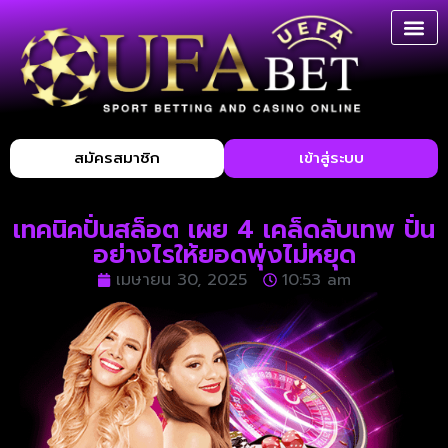
สมัครสมาชิก
เข้าสู่ระบบ
เทคนิคปั่นสล็อต เผย 4 เคล็ดลับเทพ ปั่น
อย่างไรให้ยอดพุ่งไม่หยุด
เมษายน 30, 2025
10:53 am