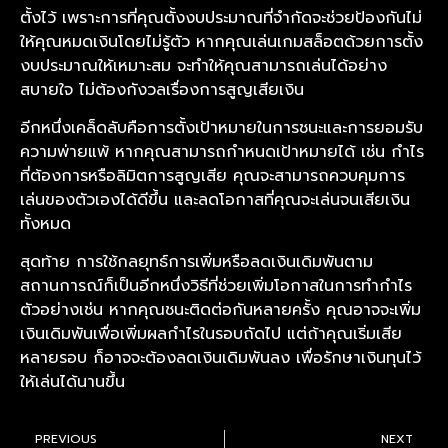
ตั้งไว้ เพราะการที่คุณตั้งงบประมาณที่จำกัดจะช่วยป้องกันไม่
ให้คุณหมดเงินโดยไม่รู้ตัว หากคุณเล่นเกมสล็อตด้วยการตั้ง
งบประมาณให้เหมาะสม จะทำให้คุณสามารถเล่นได้อย่าง
สบายใจ ไม่ต้องกังวลเรื่องการสูญเสียเงิน
อีกหนึ่งเคล็ดลับคือการตั้งเป้าหมายในการชนะและการยอมรับ
ความพ่ายแพ้ หากคุณสามารถกำหนดเป้าหมายได้ เช่น กำไร
ที่ต้องการหรือลิมิตการสูญเสีย คุณจะสามารถควบคุมการ
เล่นของตัวเองได้ดีขึ้น และลดโอกาสที่คุณจะเล่นจนเสียเงิน
ทั้งหมด
สุดท้าย การใช้กลยุทธ์การเพิ่มหรือลดเงินเดิมพันตาม
สถานการณ์ก็เป็นอีกหนึ่งวิธีที่ช่วยเพิ่มโอกาสในการทำกำไร
ตัวอย่างเช่น หากคุณชนะติดต่อกันหลายครั้ง คุณอาจจะเพิ่ม
เงินเดิมพันเพื่อเพิ่มผลกำไรในรอบถัดไป แต่ถ้าคุณเริ่มเสีย
หลายรอบ ก็อาจจะต้องลดเงินเดิมพันลง เพื่อรักษาเงินทุนไว้
ให้เล่นได้นานขึ้น
PREVIOUS
NEXT