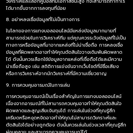
วิเคราะห์และเลือกคู่บอลที่มีโอกาสชนะสูง ก็จะสามารถทำกำไร
ได้มากขึ้นจากการลงทุนที่น้อย
8. อย่าหลงเชื่อข้อมูลที่ไม่เป็นทางการ
ในโลกของการแทงบอลออนไลน์มีแหล่งข้อมูลมากมายที่
สามารถช่วยในการวิเคราะห์ทีม แต่คุณควรระวังข้อมูลที่ไม่เป็น
ทางการหรือข้อมูลที่มาจากแหล่งที่ไม่น่าเชื่อถือ การหลงเชื่อ
ข้อมูลที่ผิดพลาดอาจทำให้คุณตัดสินใจวางเดิมพันผิดพลาด
ได้ ดังนั้นควรเลือกใช้ข้อมูลจากแหล่งที่เชื่อถือได้และมีความ
น่าเชื่อถือสูง เช่น สถิติการแข่งขันจากเว็บไซต์ที่มีชื่อเสียง
หรือการวิเคราะห์จากนักวิเคราะห์ที่มีความเชี่ยวชาญ
9. การควบคุมอารมณ์ในการเล่น
การควบคุมอารมณ์เป็นเรื่องสำคัญในการแทงบอลออนไลน์
เนื่องจากอารมณ์ที่ไม่สามารถควบคุมอาจทำให้คุณตัดสินใจ
ผิดพลาดและสูญเสียเงินทุนได้ การเล่นในช่วงที่คุณรู้สึก
เครียดหรือหงุดหงิดอาจทำให้คุณไม่สามารถวิเคราะห์และ
ตัดสินใจได้อย่างถูกต้อง ดังนั้นควรเล่นในช่วงเวลาที่คุณรู้สึก
ผ่อนคลาย และสามารถควบคุมอารมณ์ได้