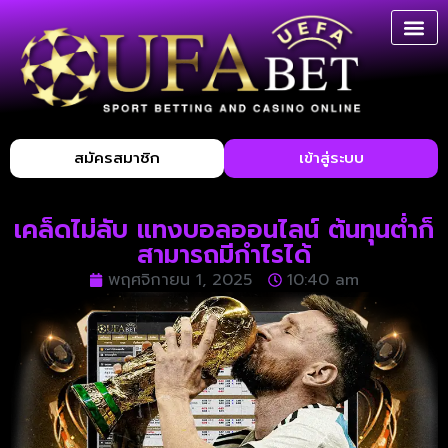
สมัครสมาชิก
เข้าสู่ระบบ
เคล็ดไม่ลับ แทงบอลออนไลน์ ต้นทุนต่ำก็
สามารถมีกำไรได้
พฤศจิกายน 1, 2025
10:40 am