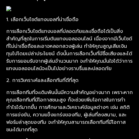
1. เลือกเว็บไซต์แทงบอลที่น่าเชื่อถือ
การเลือกเว็บไซต์แทงบอลที่ปลอดภัยและเชื่อถือได้เป็นสิ่ง
สำคัญที่สุดในการเริ่มต้นแทงบอลออนไลน์ เนื่องจากมีเว็บไซต์
ที่ไม่น่าเชื่อถือและอาจหลอกลวงผู้เล่น ทำให้คุณสูญเสียเงิน
ทุนไปโดยเปล่าประโยชน์ ดังนั้นการเลือกเว็บที่มีชื่อเสียงและได้
รับการยอมรับจากผู้เล่นจำนวนมาก จะทำให้คุณมั่นใจได้ว่าการ
แทงบอลออนไลน์จะเป็นไปอย่างราบรื่นและปลอดภัย
2. การวิเคราะห์และเลือกทีมที่ดีที่สุด
การเลือกทีมที่จะเดิมพันนั้นมีความสำคัญอย่างมาก เพราะหาก
คุณเลือกทีมที่มีโอกาสชนะสูง ก็จะช่วยเพิ่มโอกาสในการทำ
กำไรได้มากขึ้น การศึกษาและวิเคราะห์ข้อมูลต่างๆ เช่น สถิติ
การแข่งขัน, ความแข็งแกร่งของทีม, ผู้เล่นที่ลงสนาม, และ
ฟอร์มล่าสุดของทีม จะทำให้คุณสามารถเลือกทีมที่มีโอกาส
ชนะได้มากที่สุด