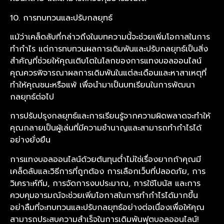
10. การทบทวนและปรับกลยุทธ์
แม้ว่าเคล็ดลับที่กล่าวถึงในบทความนี้จะช่วยเพิ่มโอกาสในการ
ทำกำไร แต่การทบทวนผลการเดิมพันและปรับกลยุทธ์เป็นสิ่ง
สำคัญที่ช่วยให้คุณเติบโตในโลกของการแทงบอลออนไลน์
คุณควรพิจารณาผลการเดิมพันในแต่ละเดือนและหาสาเหตุที่
ทำให้คุณชนะหรือแพ้ เพื่อนำมาเป็นบทเรียนในการพัฒนา
กลยุทธ์ต่อไป
การปรับปรุงกลยุทธ์และการเรียนรู้จากความผิดพลาดจะทำให้
คุณกลายเป็นผู้เล่นที่มีความชำนาญและสามารถทำกำไรได้
อย่างยั่งยืน
การแทงบอลออนไลน์ด้วยต้นทุนต่ำไม่ใช่เรื่องยากถ้าคุณมี
เคล็ดลับและวิธีการที่ถูกต้อง การเลือกเว็บที่ปลอดภัย, การ
วิเคราะห์ทีม, การจัดการงบประมาณ, การใช้โบนัส และการ
ควบคุมอารมณ์จะช่วยเพิ่มโอกาสในการทำกำไรได้มากขึ้น
อย่าลืมที่จะทบทวนและปรับกลยุทธ์อย่างต่อเนื่องเพื่อให้คุณ
สามารถประสบความสำเร็จในการเดิมพันฟุตบอลออนไลน์!