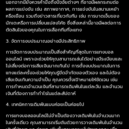
นอกจากนี้ยังควรคำนึงถึงปัจจัยต่างๆ ที่อาจมีผลกระทบต่อ
ผลการแข่งขัน เช่น สภาพอากาศ, การแข่งขันในสนามเหย้า
หรือเยือน รวมถึงข่าวสารเกี่ยวกับทีม เช่น การบาดเจ็บของ
นักเตะหรือการเปลี่ยนแปลงโค้ช ซึ่งสิ่งเหล่านี้อาจมีผลต่อการ
ตัดสินใจของคุณในการเลือกทีมที่จะแทง
3. จัดการงบประมาณอย่างมีประสิทธิภาพ
การจัดการงบประมาณเป็นสิ่งสำคัญที่สุดในการแทงบอล
ออนไลน์ เพราะจะช่วยให้คุณสามารถเล่นได้อย่างมีระเบียบและ
ไม่เสี่ยงต่อการเสียเงินมากเกินไป การตั้งงบประมาณในการ
แทงแต่ละครั้งจะช่วยให้คุณรู้ขีดจำกัดของตัวเอง และไม่ต้อง
เสียเงินเกินความจำเป็น คุณควรตั้งเป้าหมายให้ชัดเจน เช่น
การกำหนดจำนวนเงินที่สามารถเดิมพันในแต่ละวัน และจำนวน
เงินที่ต้องการทำกำไรในแต่ละสัปดาห์
4. เทคนิคการเดิมพันแบบค่อยเป็นค่อยไป
การแทงบอลออนไลน์ไม่จำเป็นต้องวางเดิมพันในจำนวนมาก
ในครั้งเดียว คุณสามารถเริ่มต้นด้วยการวางเดิมพันในจำนวน