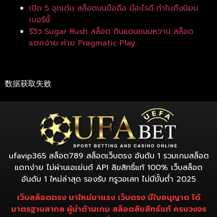
เปิด 5 จุดเด่น สล็อตบนมือถือ มีอะไรดี ทำไมถึงนิยม
เบอร์นี้
รีวิว Sugar Rush สล็อต ดินแดนขนมหวาน สล็อต
แตกง่าย ค่าย Pragmatic Play
数据获取失败
ufavip365 สล็อต789 สล็อตเว็บตรง อันดับ 1 รวมเกมสล็อต
แตกง่าย ไม่ผ่านเอเย่นต์ API ลิขสิทธิ์แท้ 100% เว็บสล็อต
อันดับ 1 ใหม่ล่าสุด รองรับ ทรูวอเลท ไม่มีขั้นต่ำ 2025
เว็บสล็อตตรง มาใหม่มาแรง เว็บตรง มีใบอนุญาต ได้
มาตรฐานสากล ผู้นำด้านเกม สล็อตลิขสิทธ์แท้ ครบวงจร