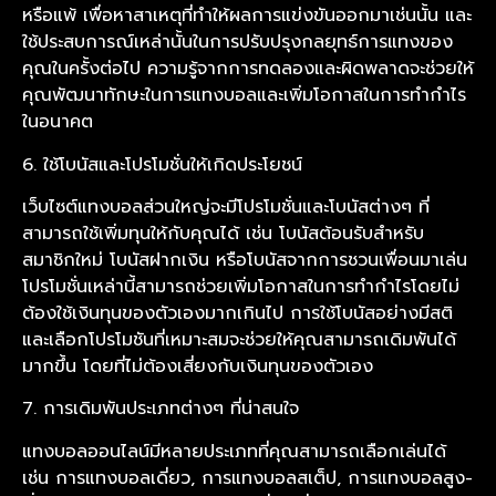
หรือแพ้ เพื่อหาสาเหตุที่ทำให้ผลการแข่งขันออกมาเช่นนั้น และ
ใช้ประสบการณ์เหล่านั้นในการปรับปรุงกลยุทธ์การแทงของ
คุณในครั้งต่อไป ความรู้จากการทดลองและผิดพลาดจะช่วยให้
คุณพัฒนาทักษะในการแทงบอลและเพิ่มโอกาสในการทำกำไร
ในอนาคต
6. ใช้โบนัสและโปรโมชั่นให้เกิดประโยชน์
เว็บไซต์แทงบอลส่วนใหญ่จะมีโปรโมชั่นและโบนัสต่างๆ ที่
สามารถใช้เพิ่มทุนให้กับคุณได้ เช่น โบนัสต้อนรับสำหรับ
สมาชิกใหม่ โบนัสฝากเงิน หรือโบนัสจากการชวนเพื่อนมาเล่น
โปรโมชั่นเหล่านี้สามารถช่วยเพิ่มโอกาสในการทำกำไรโดยไม่
ต้องใช้เงินทุนของตัวเองมากเกินไป การใช้โบนัสอย่างมีสติ
และเลือกโปรโมชันที่เหมาะสมจะช่วยให้คุณสามารถเดิมพันได้
มากขึ้น โดยที่ไม่ต้องเสี่ยงกับเงินทุนของตัวเอง
7. การเดิมพันประเภทต่างๆ ที่น่าสนใจ
แทงบอลออนไลน์มีหลายประเภทที่คุณสามารถเลือกเล่นได้
เช่น การแทงบอลเดี่ยว, การแทงบอลสเต็ป, การแทงบอลสูง-