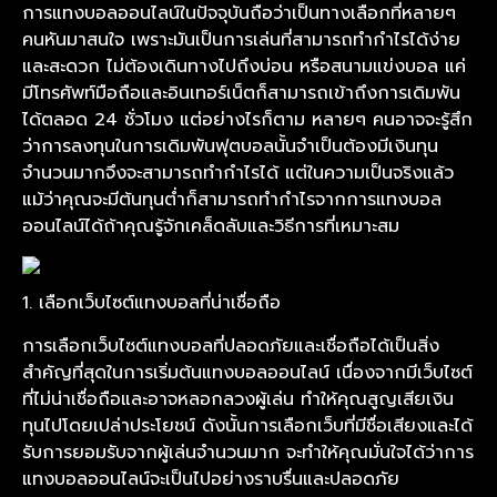
การแทงบอลออนไลน์ในปัจจุบันถือว่าเป็นทางเลือกที่หลายๆ
คนหันมาสนใจ เพราะมันเป็นการเล่นที่สามารถทำกำไรได้ง่าย
และสะดวก ไม่ต้องเดินทางไปถึงบ่อน หรือสนามแข่งบอล แค่
มีโทรศัพท์มือถือและอินเทอร์เน็ตก็สามารถเข้าถึงการเดิมพัน
ได้ตลอด 24 ชั่วโมง แต่อย่างไรก็ตาม หลายๆ คนอาจจะรู้สึก
ว่าการลงทุนในการเดิมพันฟุตบอลนั้นจำเป็นต้องมีเงินทุน
จำนวนมากจึงจะสามารถทำกำไรได้ แต่ในความเป็นจริงแล้ว
แม้ว่าคุณจะมีต้นทุนต่ำก็สามารถทำกำไรจากการแทงบอล
ออนไลน์ได้ถ้าคุณรู้จักเคล็ดลับและวิธีการที่เหมาะสม
1. เลือกเว็บไซต์แทงบอลที่น่าเชื่อถือ
การเลือกเว็บไซต์แทงบอลที่ปลอดภัยและเชื่อถือได้เป็นสิ่ง
สำคัญที่สุดในการเริ่มต้นแทงบอลออนไลน์ เนื่องจากมีเว็บไซต์
ที่ไม่น่าเชื่อถือและอาจหลอกลวงผู้เล่น ทำให้คุณสูญเสียเงิน
ทุนไปโดยเปล่าประโยชน์ ดังนั้นการเลือกเว็บที่มีชื่อเสียงและได้
รับการยอมรับจากผู้เล่นจำนวนมาก จะทำให้คุณมั่นใจได้ว่าการ
แทงบอลออนไลน์จะเป็นไปอย่างราบรื่นและปลอดภัย