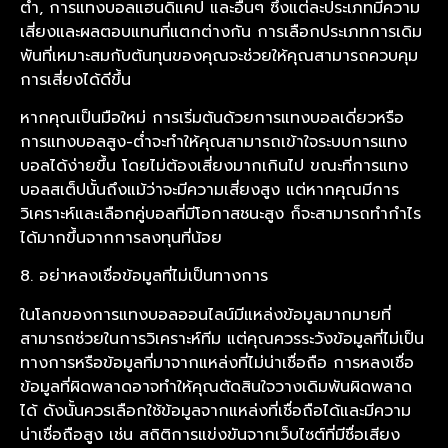
ต่ำ, การแทงบอลแฮนดิแคป และอื่นๆ ซึ่งแต่ละประเภทมีความ
เสี่ยงและผลตอบแทนที่แตกต่างกัน การเลือกประเภทการเดิม
พันที่เหมาะสมกับต้นทุนของคุณจะช่วยให้คุณสามารถควบคุม
การเสี่ยงได้ดีขึ้น
หากคุณเป็นมือใหม่ การเริ่มต้นด้วยการแทงบอลเดี่ยวหรือ
การแทงบอลสูง-ต่ำจะทำให้คุณสามารถเข้าใจระบบการแทง
บอลได้ง่ายขึ้น โดยไม่ต้องเสี่ยงมากเกินไป ขณะที่การแทง
บอลสเต็ปนั้นถึงแม้ว่าจะมีความเสี่ยงสูง แต่หากคุณมีการ
วิเคราะห์และเลือกคู่บอลที่มีโอกาสชนะสูง ก็จะสามารถทำกำไร
ได้มากขึ้นจากการลงทุนที่น้อย
8. อย่าหลงเชื่อข้อมูลที่ไม่เป็นทางการ
ในโลกของการแทงบอลออนไลน์มีแหล่งข้อมูลมากมายที่
สามารถช่วยในการวิเคราะห์ทีม แต่คุณควรระวังข้อมูลที่ไม่เป็น
ทางการหรือข้อมูลที่มาจากแหล่งที่ไม่น่าเชื่อถือ การหลงเชื่อ
ข้อมูลที่ผิดพลาดอาจทำให้คุณตัดสินใจวางเดิมพันผิดพลาด
ได้ ดังนั้นควรเลือกใช้ข้อมูลจากแหล่งที่เชื่อถือได้และมีความ
น่าเชื่อถือสูง เช่น สถิติการแข่งขันจากเว็บไซต์ที่มีชื่อเสียง