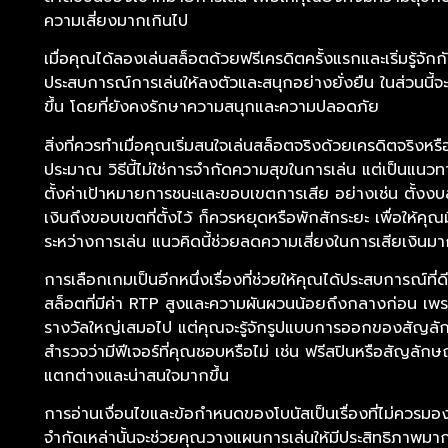
ความเสี่ยงมากเกินไป
เมื่อคุณได้ลองเล่นสล็อตด้วยฟรีเครดิตครั้งแรกและเริ่มรู้จ
ประสบการณ์การเล่นให้ลงตัวและสนุกอย่างยั่งยืน ในส่วนนี้จะ
ขึ้น โดยที่ยังคงรักษาความสนุกและความปลอดภัย
สิ่งที่ควรทำเมื่อคุณเริ่มสนใจเล่นสล็อตจริงด้วยเครดิตจริ
ประมาณ วิธีนี้ไม่ใช่การจำกัดความสุขในการเล่น แต่เป็นแนว
ตั้งค่าเป้าหมายการชนะและขอบเขตการเสีย อย่างเช่น ตั้งงบส
เงินถึงขอบเขตที่ตั้งไว้ ก็ควรหยุดหรือพักสักระยะ เพื่อให้ค
ระหว่างการเล่น แนวคิดนี้ช่วยลดความเสี่ยงในการเสียเงินมา
การเลือกเกมเป็นอีกหนึ่งเรื่องที่ช่วยให้คุณได้ประสบการณ์ที
สล็อตที่มีค่า RTP สูงและความผันผวนน้อยถึงกลางก่อน เพราะจ
รางวัลใหญ่เสมอไป แต่คุณจะรู้จักรูปแบบการออกของสัญลัก
สำรวจว่ามีฟีเจอร์ที่คุณชอบหรือไม่ เช่น ฟรีสปินหรือสัญลัก
แตกต่างและน่าสนใจมากขึ้น
การอ่านเงื่อนไขและข้อกำหนดของโบนัสเป็นเรื่องที่ไม่ควรมอง
จำกัดเหล่านั้นจะช่วยคุณวางแผนการเล่นให้มีประสิทธิภาพมากข