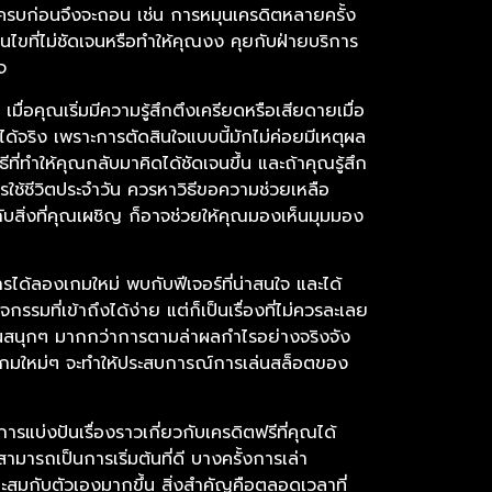
้ครบก่อนจึงจะถอน เช่น การหมุนเครดิตหลายครั้ง
นไขที่ไม่ชัดเจนหรือทำให้คุณงง คุยกับฝ่ายบริการ
จ
เมื่อคุณเริ่มมีความรู้สึกตึงเครียดหรือเสียดายเมื่อ
ได้จริง เพราะการตัดสินใจแบบนี้มักไม่ค่อยมีเหตุผล
ี่ทำให้คุณกลับมาคิดได้ชัดเจนขึ้น และถ้าคุณรู้สึก
รใช้ชีวิตประจำวัน ควรหาวิธีขอความช่วยเหลือ
ับสิ่งที่คุณเผชิญ ก็อาจช่วยให้คุณมองเห็นมุมมอง
ได้ลองเกมใหม่ พบกับฟีเจอร์ที่น่าสนใจ และได้
กรรมที่เข้าถึงได้ง่าย แต่ก็เป็นเรื่องที่ไม่ควรละเลย
อนสนุกๆ มากกว่าการตามล่าผลกำไรอย่างจริงจัง
นรู้เกมใหม่ๆ จะทำให้ประสบการณ์การเล่นสล็อตของ
แบ่งปันเรื่องราวเกี่ยวกับเครดิตฟรีที่คุณได้
มารถเป็นการเริ่มต้นที่ดี บางครั้งการเล่า
ะสมกับตัวเองมากขึ้น สิ่งสำคัญคือตลอดเวลาที่