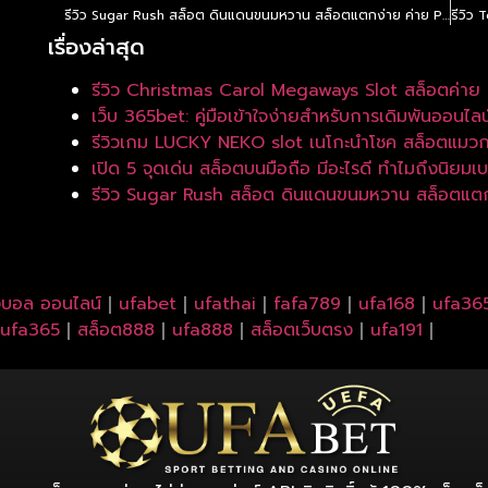
รีวิว Sugar Rush สล็อต ดินแดนขนมหวาน สล็อตแตกง่าย ค่าย Pragmatic Play
เรื่องล่าสุด
รีวิว Christmas Carol Megaways Slot สล็อตค่าย
เว็บ 365bet: คู่มือเข้าใจง่ายสำหรับการเดิมพันออนไลน
รีวิวเกม LUCKY NEKO slot เนโกะนำโชค สล็อตแมวกว
เปิด 5 จุดเด่น สล็อตบนมือถือ มีอะไรดี ทำไมถึงนิยมเบอ
รีวิว Sugar Rush สล็อต ดินแดนขนมหวาน สล็อตแตก
บอล ออนไลน์
｜
ufabet
｜
ufathai
｜
fafa789
｜
ufa168
｜
ufa36
ufa365
｜
สล็อต888
｜
ufa888
｜
สล็อตเว็บตรง
｜
ufa191
｜