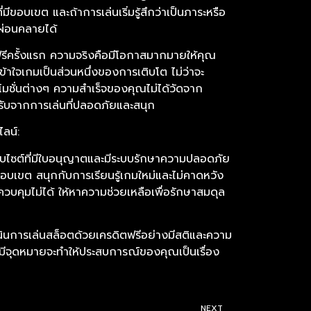
ีขอบเขต และถ้าการเล่นเริ่มรู้สึกว่าเป็นภาระหรือ
ผ่อนคลายได้
รีครั้งแรก ความจริงคือมีโอกาสมากมายให้คุณ
้าใจเกมเป็นส่วนหนึ่งของการเติบโต ไม่ว่าจะ
โมชั่นต่างๆ ความสำเร็จของคุณไม่ได้วัดจาก
ด้รับจากการเล่นที่ปลอดภัยและสนุก
ลน์:
เว็บไซต์ที่มีใบอนุญาตและมีระบบรักษาความปลอดภัย
ึงขอบเขต สนุกกับการเรียนรู้เกมใหม่และไม่คาดหวัง
่มควบคุมไม่ได้ ให้หาความช่วยเหลือเพื่อรักษาสมดุล
เนินการเล่นสล็อตด้วยเครดิตฟรีอย่างมีสติและความ
างมีจุดหมายจะทำให้ประสบการณ์ของคุณเป็นเรื่อง
NEXT