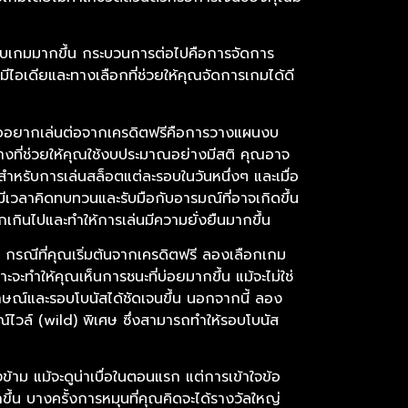
ักกับเกมมากขึ้น กระบวนการต่อไปคือการจัดการ
มีไอเดียและทางเลือกที่ช่วยให้คุณจัดการเกมได้ดี
งหรืออยากเล่นต่อจากเครดิตฟรีคือการวางแผนงบ
ทางที่ช่วยให้คุณใช้งบประมาณอย่างมีสติ คุณอาจ
ำหรับการเล่นสล็อตแต่ละรอบในวันหนึ่งๆ และเมื่อ
ุณมีเวลาคิดทบทวนและรับมือกับอารมณ์ที่อาจเกิดขึ้น
กเกินไปและทำให้การเล่นมีความยั่งยืนมากขึ้น
่ดี กรณีที่คุณเริ่มต้นจากเครดิตฟรี ลองเลือกเกม
ะทำให้คุณเห็นการชนะที่บ่อยมากขึ้น แม้จะไม่ใช่
ษณ์และรอบโบนัสได้ชัดเจนขึ้น นอกจากนี้ ลอง
ษณ์ไวล์ (wild) พิเศษ ซึ่งสามารถทำให้รอบโบนัส
ข้าม แม้จะดูน่าเบื่อในตอนแรก แต่การเข้าใจข้อ
ึ้น บางครั้งการหมุนที่คุณคิดจะได้รางวัลใหญ่