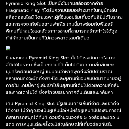
Pyramid King Slot เป็นหนึ่งในเกมสล็อตจากค่าย
Pragmatic Play ที่ได้รับความนิยมอย่างมากในหมู่นักเล่น
สล็อตออนไลน์ โดยเฉพาะผู้ที่ชื่นชอบธีมเกี่ยวกับอียิปต์โบราณ
และการผจญภัยในสุสานฟาห์โร เกมนี้มาพร้อมกับฟีเจอร์
พิเศษที่น่าสนใจและอัตราการจ่ายที่สามารถสร้างกำไรได้สูง
ทำให้กลายเป็นเกมที่ไม่ควรพลาดเลยทีเดียว
ธีมของเกม Pyramid King Slot นั้นได้แรงบันดาลใจจาก
อียิปต์โบราณ ซึ่งเป็นสถานที่ที่เต็มไปด้วยความลึกลับและ
ขุมทรัพย์อันยิ่งใหญ่ แน่นอนว่าหากพูดถึงอียิปต์โบราณ
หลายคนคงจะนึกถึงฟาห์โรและสุสานที่ซ่อนสมบัติมากมายอยู่
ภายใน เกมนี้พาผู้เล่นเข้าไปในสุสานที่เต็มไปด้วยความลึกลับ
และคาดเดาไม่ได้ ซึ่งสร้างบรรยากาศตื่นเต้นและน่าค้นหา
เกม Pyramid King Slot มีรูปแบบการเล่นที่ง่ายและเข้าถึง
ได้ง่าย ไม่ว่าคุณจะเป็นผู้เล่นมือใหม่หรือผู้เล่นที่มีประสบการณ์
ก็สามารถสนุกได้ทันที ด้วยจำนวนวงล้อ 5 วงล้อและแถว 3
แถว การหมุนแต่ละครั้งจะมีสัญลักษณ์ที่เกี่ยวข้องกับธีม