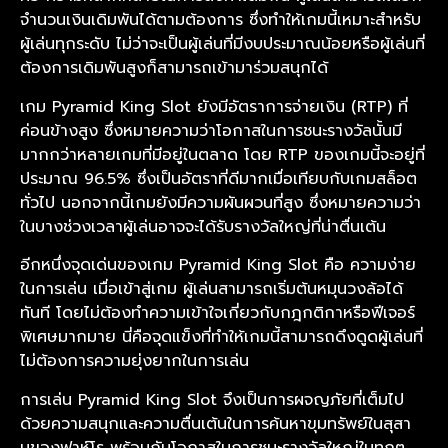
จำนวนเงินเดิมพันได้ตามต้องการ ซึ่งทำให้เกมนี้เหมาะสำหรับ
ผู้เล่นทุกระดับ ไม่ว่าจะเป็นผู้เล่นที่มีงบประมาณน้อยหรือผู้เล่นที่
ต้องการเดิมพันสูงก็สามารถเข้ามาร่วมสนุกได้
เกม Pyramid King Slot ยังมีอัตราการจ่ายเงิน (RTP) ที่
ค่อนข้างสูง ซึ่งหมายความว่าโอกาสในการชนะรางวัลนั้นมี
มากกว่าหลายเกมที่มีอยู่ในตลาด โดย RTP ของเกมนี้จะอยู่ที่
ประมาณ 96.5% ซึ่งเป็นอัตราที่ดีมากเมื่อเทียบกับเกมสล็อต
ทั่วไป นอกจากนี้เกมยังมีความผันผวนที่สูง ซึ่งหมายความว่า
ในบางช่วงเวลาผู้เล่นอาจจะได้รับรางวัลใหญ่ที่น่าตื่นเต้น
อีกหนึ่งจุดเด่นของเกม Pyramid King Slot คือ ความง่าย
ในการเล่น เมื่อเข้าสู่เกม ผู้เล่นสามารถเริ่มต้นหมุนวงล้อได้
ทันที โดยไม่ต้องทำความเข้าใจเกี่ยวกับกฎกติกาหรือฟีเจอร์
พิเศษมากมาย นี่คือจุดแข็งที่ทำให้เกมนี้สามารถดึงดูดผู้เล่นที่
ไม่ต้องการความยุ่งยากในการเล่น
การเล่น Pyramid King Slot จึงเป็นการผจญภัยที่เต็มไป
ด้วยความสนุกและความตื่นเต้นในการค้นหาขุมทรัพย์ในสุสา
นของฟาห์โร พร้อมกับโอกาสในการชนะรางวัลใหญ่ในทุกๆ