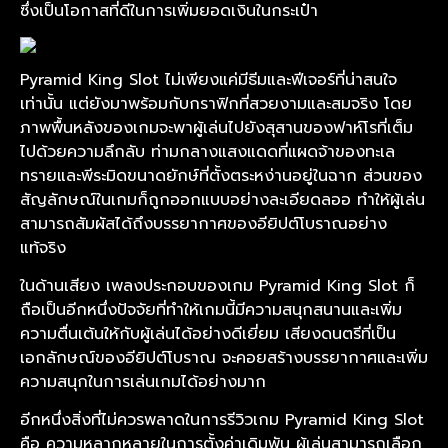
ซึ่งเป็นโอกาสที่ดีในการเพิ่มยอดเงินในกระเป๋า
Pyramid King Slot ไม่เพียงแค่มีธีมและฟีเจอร์ที่น่าสนใจ
เท่านั้น แต่ยังมาพร้อมกับกราฟิกที่สวยงามและสมจริง โดย
ภาพพื้นหลังของเกมจะพาผู้เล่นไปยังสุสานของฟาห์โรที่เต็ม
ไปด้วยความลึกลับ ท่ามกลางแสงแดดที่แผดจ้าของทะเล
ทรายและพีระมิดขนาดยักษ์ที่ตั้งตระหง่านอยู่ในฉาก ส่วนของ
สัญลักษณ์ในเกมก็ถูกออกแบบอย่างละเอียดลออ ทำให้ผู้เล่น
สามารถสัมผัสได้ถึงบรรยากาศของอียิปต์โบราณอย่าง
แท้จริง
ในด้านเสียง เพลงประกอบของเกม Pyramid King Slot ก็
ถือเป็นอีกหนึ่งปัจจัยที่ทำให้เกมนี้มีความสนุกสนานและเพิ่ม
ความตื่นเต้นให้กับผู้เล่นได้อย่างดีเยี่ยม เสียงดนตรีที่เป็น
เอกลักษณ์ของอียิปต์โบราณ จะคอยสร้างบรรยากาศและเพิ่ม
ความสนุกในการเล่นเกมได้อย่างมาก
อีกหนึ่งสิ่งที่ไม่ควรพลาดในการรีวิวเกม Pyramid King Slot
คือ ความหลากหลายในการตั้งค่าเดิมพัน ผู้เล่นสามารถเลือก