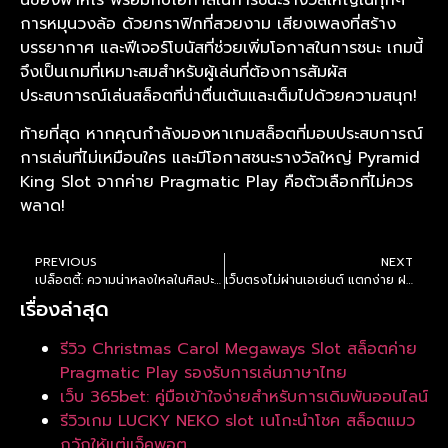
การหมุนวงล้อ ด้วยกราฟิกที่สวยงาม เสียงเพลงที่สร้าง
บรรยากาศ และฟีเจอร์โบนัสที่ช่วยเพิ่มโอกาสในการชนะ เกมนี้
จึงเป็นเกมที่เหมาะสมสำหรับผู้เล่นที่ต้องการสัมผัส
ประสบการณ์เล่นสล็อตที่น่าตื่นเต้นและเต็มไปด้วยความสนุก!
ท้ายที่สุด หากคุณกำลังมองหาเกมสล็อตที่มอบประสบการณ์
การเล่นที่ไม่เหมือนใคร และมีโอกาสชนะรางวัลใหญ่ Pyramid
King Slot จากค่าย Pragmatic Play คือตัวเลือกที่ไม่ควร
พลาด!
PREVIOUS
NEXT
เปล็อตตี้: ความน่าหลงใหลในศิลปะแห่งการสร้างสรรค์
เว็บตรงไม่ผ่านเอเย่นต์ แตกง่าย ฝาก ไม่มี ขั้นต่ำ
เรื่องล่าสุด
รีวิว Christmas Carol Megaways Slot สล็อตค่าย
Pragmatic Play รองรับการเล่นภาษาไทย
เว็บ 365bet: คู่มือเข้าใจง่ายสำหรับการเดิมพันออนไลน์
รีวิวเกม LUCKY NEKO slot เนโกะนำโชค สล็อตแมว
กวักให้แต่แจ็คพอต