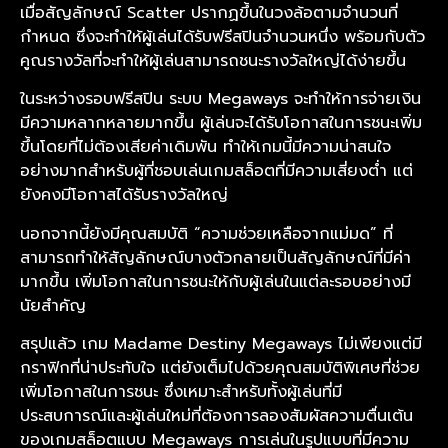
เมื่อสัญลักษณ์ Scatter ปรากฏขึ้นในวงล้อตามจำนวนที่
กำหนด ซึ่งจะทำให้ผู้เล่นได้รับฟรีสปินจำนวนหนึ่ง พร้อมกับตัว
คูณรางวัลที่จะทำให้ผู้เล่นสามารถชนะรางวัลใหญ่ได้ง่ายขึ้น
ในระหว่างรอบฟรีสปิน ระบบ Megaways จะทำให้การจ่ายเงิน
มีความหลากหลายมากขึ้น ผู้เล่นจะได้รับโอกาสในการชนะเพิ่ม
ขึ้นโดยที่ไม่ต้องเสียค่าเดิมพัน ทำให้เกมนี้มีความน่าสนใจ
อย่างมากสำหรับผู้ที่ชอบเล่นเกมสล็อตที่มีความเสี่ยงต่ำ แต่
ยังคงมีโอกาสได้รับรางวัลใหญ่
นอกจากนี้ยังมีคุณสมบัติ “ความช่วยเหลือจากแม่มด” ที่
สามารถทำให้สัญลักษณ์บางตัวกลายเป็นสัญลักษณ์ที่มีค่า
มากขึ้น เพิ่มโอกาสในการชนะให้กับผู้เล่นในแต่ละรอบอย่างมี
นัยสำคัญ
สรุปแล้ว เกม Madame Destiny Megaways ไม่เพียงแต่มี
กราฟิกที่น่าประทับใจ แต่ยังเต็มไปด้วยคุณสมบัติพิเศษที่ช่วย
เพิ่มโอกาสในการชนะ ซึ่งเหมาะสำหรับทั้งผู้เล่นที่มี
ประสบการณ์และผู้เล่นใหม่ที่ต้องการลองสัมผัสความตื่นเต้น
ของเกมสล็อตแบบ Megaways การเล่นในรูปแบบที่มีความ