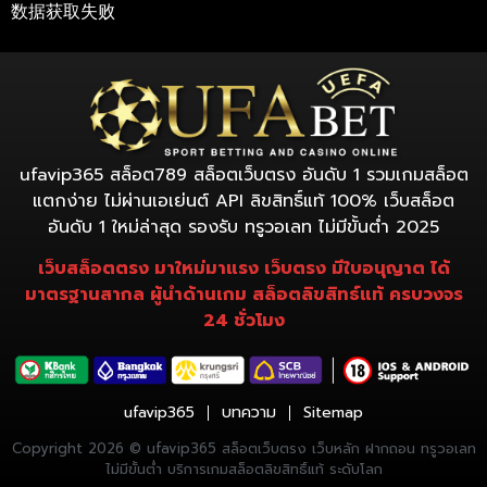
数据获取失败
ufavip365 สล็อต789 สล็อตเว็บตรง อันดับ 1 รวมเกมสล็อต
แตกง่าย ไม่ผ่านเอเย่นต์ API ลิขสิทธิ์แท้ 100% เว็บสล็อต
อันดับ 1 ใหม่ล่าสุด รองรับ ทรูวอเลท ไม่มีขั้นต่ำ 2025
เว็บสล็อตตรง มาใหม่มาแรง เว็บตรง มีใบอนุญาต ได้
มาตรฐานสากล ผู้นำด้านเกม สล็อตลิขสิทธ์แท้ ครบวงจร
24 ชั่วโมง
ufavip365
บทความ
Sitemap
Copyright 2026 © ufavip365 สล็อตเว็บตรง เว็บหลัก ฝากถอน ทรูวอเลท
ไม่มีขั้นต่ำ บริการเกมสล็อตลิขสิทธิ์แท้ ระดับโลก