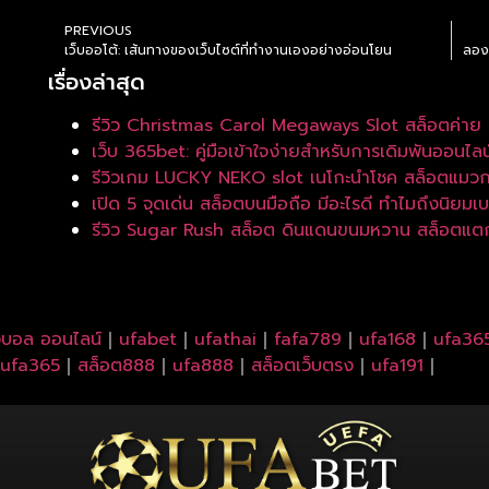
PREVIOUS
เว็บออโต้: เส้นทางของเว็บไซต์ที่ทำงานเองอย่างอ่อนโยน
ลอง
เรื่องล่าสุด
รีวิว Christmas Carol Megaways Slot สล็อตค่าย
เว็บ 365bet: คู่มือเข้าใจง่ายสำหรับการเดิมพันออนไลน
รีวิวเกม LUCKY NEKO slot เนโกะนำโชค สล็อตแมวกว
เปิด 5 จุดเด่น สล็อตบนมือถือ มีอะไรดี ทำไมถึงนิยมเบอ
รีวิว Sugar Rush สล็อต ดินแดนขนมหวาน สล็อตแตก
บอล ออนไลน์
｜
ufabet
｜
ufathai
｜
fafa789
｜
ufa168
｜
ufa36
ufa365
｜
สล็อต888
｜
ufa888
｜
สล็อตเว็บตรง
｜
ufa191
｜