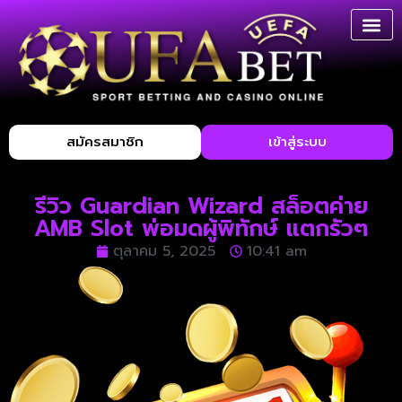
สมัครสมาชิก
เข้าสู่ระบบ
รีวิว Guardian Wizard สล็อตค่าย
AMB Slot พ่อมดผู้พิทักษ์ แตกรัวๆ
ตุลาคม 5, 2025
10:41 am