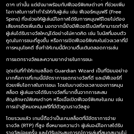
ดาๆ เท่านั้น แต่ยังมาพร้อมกับฟีเจอร์พิเศษต่างๆ ที่ช่วยเพิ่ม
โอกาสในการทำกำไรให้กับผู้เล่น เช่น ฟีเจอร์หมุนฟรี (Free
Spins) ที่จะช่วยให้ผู้เล่นมีโอกาสได้รับการหมุนฟรีโดยไม่ต้อง
เสียเครดิตเพิ่มเติม นอกจากนี้ยังมีฟีเจอร์โบนัสที่สามารถทำให้
ผู้เล่นได้รับรางวัลใหญ่ได้อย่างไม่คาดคิด เช่น โบนัสที่มอบตัว
คูณในการชนะที่สูงขึ้น หรือการเปิดฟีเจอร์พิเศษในช่วงเวลาที่มี
การหมุนโชคดี ซึ่งทำให้เกมนี้มีความตื่นเต้นตลอดการเล่น
การแตกรางวัลและความยากง่ายในการชนะ
จุดเด่นที่ทำให้เกมสล็อต Guardian Wizard เป็นที่นิยมอย่าง
มากคือการที่เกมนี้มีอัตราการแตกรางวัลที่ดี และมีฟีเจอร์ที่
ช่วยเพิ่มโอกาสในการชนะ โดยในบางช่วงเวลาของการหมุน
สล็อต ผู้เล่นอาจได้รับรางวัลที่มากขึ้นจากการสะสม
สัญลักษณ์พิเศษต่างๆ หรือเมื่อเปิดฟีเจอร์พิเศษในเกม เช่น
การเข้าสู่โหมดหมุนฟรีที่มีตัวคูณรางวัลสูง
โดยรวมแล้ว เกมนี้ถือว่าเป็นเกมสล็อตที่มีอัตราการจ่าย
รางวัล (RTP) ที่สูง ซึ่งหมายความว่า ผู้เล่นจะมีโอกาสได้รับ
รางวัลบ่อยครั้ง และได้รับประสบการณ์การเล่นที่สนุกสนานไม่