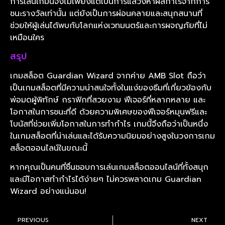
การเล่นเกมนี้จึงไม่เพียงแต่เป็นการแสวงหาผลกำไรจากการ
ชนะรางวัลเท่านั้น แต่ยังเป็นการผ่อนคลายและสนุกสนานที่
ช่วยให้ผู้เล่นได้พบกับโลกแห่งเวทมนตร์และการผจญภัยที่ไม่
เหมือนใคร
สรุป
เกมสล็อต Guardian Wizard จากค่าย AMB Slot ถือว่า
เป็นเกมสล็อตที่มีความน่าสนใจทั้งในแง่ของธีมที่เกี่ยวข้องกับ
พ่อมดผู้พิทักษ์ กราฟิกที่สวยงาม ฟีเจอร์ที่หลากหลาย และ
โอกาสในการชนะที่ดี ด้วยความพิเศษของฟีเจอร์หมุนฟรีและ
โบนัสที่ช่วยเพิ่มโอกาสในการทำกำไร เกมนี้จึงถือว่าเป็นหนึ่ง
ในเกมสล็อตที่น่าเล่นและได้รับความนิยมอย่างสูงในวงการเกม
สล็อตออนไลน์ในขณะนี้
หากคุณเป็นคนที่ชื่นชอบการเล่นเกมสล็อตออนไลน์ที่ทั้งสนุก
และมีโอกาสทำกำไรได้ง่ายๆ ไม่ควรพลาดเกม Guardian
Wizard อย่างแน่นอน!
PREVIOUS
NEXT