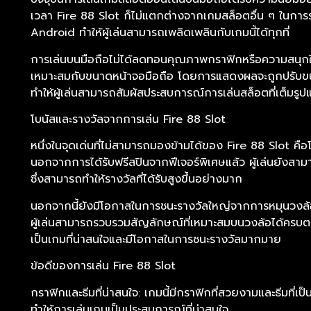
เวลา Fire 88 Slot ก็ไม่แตกต่างจากเกมสล็อตอื่น ๆ ในการร
Android ทำให้ผู้เล่นสามารถเพลิดเพลินกับเกมนี้ได้ทุกที่
การเล่นบนมือถือไม่ได้ลดทอนคุณภาพกราฟิกหรือความสนุกใ
เหมาะสมกับขนาดหน้าจอมือถือ โดยการแสดงผลจะถูกปรับขนา
ทำให้ผู้เล่นสามารถสัมผัสประสบการณ์การเล่นสล็อตที่เต็มร
โบนัสและรางวัลจากการเล่น Fire 88 Slot
หนึ่งในจุดเด่นที่ไม่สามารถมองข้ามได้ของ Fire 88 Slot คือโ
นอกจากการได้รับฟรีสปินจากฟีเจอร์พิเศษแล้ว ผู้เล่นยังสา
ซึ่งสามารถทำให้รางวัลที่ได้รับสูงขึ้นอย่างมาก
นอกจากนี้ยังมีโอกาสในการชนะรางวัลใหญ่จากการหมุนวงล้อ ซึ
ผู้เล่นสามารถรวบรวมสัญลักษณ์ที่เหมาะสมบนวงล้อได้ครบตาม
เป็นเกมที่น่าสนใจและมีโอกาสในการชนะรางวัลมากมาย
ข้อดีของการเล่น Fire 88 Slot
กราฟิกและธีมที่น่าสนใจ: เกมนี้มีกราฟิกที่สวยงามและธีมที่เป
ทำให้การเล่นเกมเป็นประสบการณ์ที่น่าสนใจ