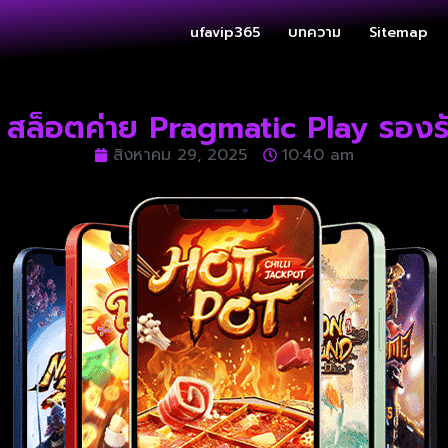
ufavip365
บทความ
Sitemap
ot สล็อตค่าย Pragmatic Play รอง
สิงหาคม 29, 2025
10:40 am