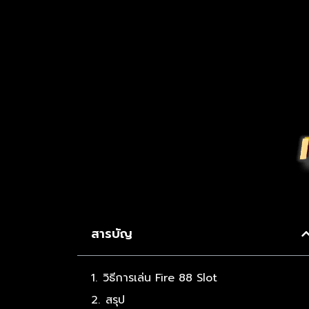
สารบัญ
วิธีการเล่น Fire 88 Slot
สรุป