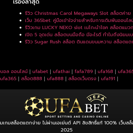
เรื่องล่าสุด
รีวิว Christmas Carol Megaways Slot สล็อตค่าย
เว็บ 365bet: คู่มือเข้าใจง่ายสำหรับการเดิมพันออนไลน
รีวิวเกม LUCKY NEKO slot เนโกะนำโชค สล็อตแมวกว
เปิด 5 จุดเด่น สล็อตบนมือถือ มีอะไรดี ทำไมถึงนิยมเบอ
รีวิว Sugar Rush สล็อต ดินแดนขนมหวาน สล็อตแตก
บอล ออนไลน์
｜
ufabet
｜
ufathai
｜
fafa789
｜
ufa168
｜
ufa36
ufa365
｜
สล็อต888
｜
ufa888
｜
สล็อตเว็บตรง
｜
ufa191
｜
มสล็อตแตกง่าย ไม่ผ่านเอเย่นต์ API ลิขสิทธิ์แท้ 100% เว็บสล็อต อ
2025