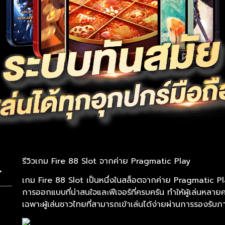
รีวิวเกม Fire 88 Slot จากค่าย Pragmatic Play
เกม Fire 88 Slot เป็นหนึ่งในสล็อตจากค่าย Pragmatic Pl
การออกแบบที่น่าสนใจและฟีเจอร์ที่ครบครัน ทำให้ผู้เล่นหลาย
เฉพาะผู้เล่นชาวไทยที่สามารถเข้าเล่นได้ง่ายผ่านการรองรับ