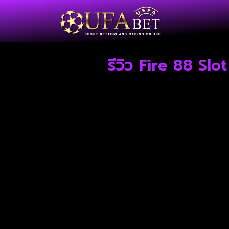
รีวิว Fire 88 Sl