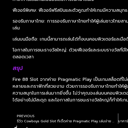
ฟีเจอร์พิเศษ: ฟีเจอร์ฟรีสปินและตัวคูณทำให้เกมมีความสนุกแล
รองรับภาษาไทย: การรองรับภาษาไทยทำให้ผู้เล่นชาวไทยสามา
เล่น
เล่นบนมือถือ: เกมนี้สามารถเล่นได้ทั้งบนคอมพิวเตอร์และมือถื
โอกาสในการชนะรางวัลใหญ่: ด้วยฟีเจอร์และระบบรางวัลที่มีใ
ตลอดเวลา
สรุป
Fire 88 Slot จากค่าย Pragmatic Play เป็นเกมสล็อตที่ไม่คว
หลายและกราฟิกที่สวยงาม ด้วยการรองรับภาษาไทยทำให้ผู้เล่
ความสนุกในการเล่นมากยิ่งขึ้น ไม่ว่าคุณจะเล่นบนคอมพิวเตอ
ได้อย่างไม่มีสะดุด และโอกาสในการชนะรางวัลใหญ่ก็ทำให้เกมนี้เ
PREVIOUS
รีวิว Cowboys Gold Slot ทีเด็ดค่าย Pragmatic Play เล่นง่าย กำไรงาม