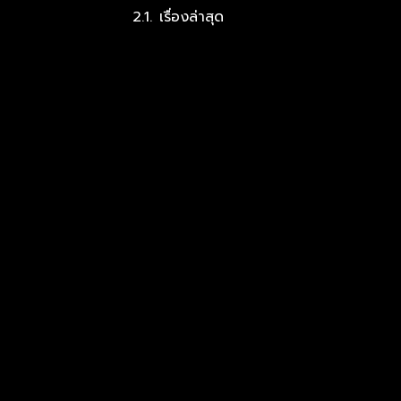
เรื่องล่าสุด