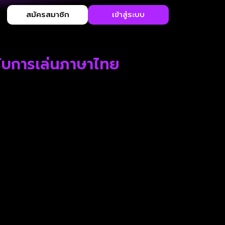
สมัครสมาชิก
เข้าสู่ระบบ
รับการเล่นภาษาไทย