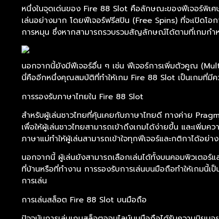
หนึ่งในจุดเด่นของ Fire 88 Slot คือลักษณะของฟีเจอร์พิเศษท
เล่นอย่างมาก โดยฟีเจอร์ฟรีสปิน (Free Spins) ที่จะเปิดโอกาส
การหมุน ซึ่งหากสามารถรวบรวมสัญลักษณ์ได้ตามที่เกมกำหนดจะ
นอกจากนี้ยังมีฟีเจอร์อื่น ๆ เช่น ฟีเจอร์การเพิ่มตัวคูณ (Mul
นี่คืออีกหนึ่งคุณสมบัติที่ทำให้เกม Fire 88 Slot เป็นเกมที่
การรองรับภาษาไทยใน Fire 88 Slot
สำหรับผู้เล่นชาวไทยที่คุ้นเคยกับภาษาไทยดี ทางค่าย Prag
เพื่อให้ผู้เล่นชาวไทยสามารถเข้าถึงเกมได้ง่ายขึ้น และเพิ่ม
ภาษาแม่ทำให้ผู้เล่นสามารถเข้าใจทุกฟีเจอร์และกติกาได้อย่า
นอกจากนี้ ผู้เล่นยังสามารถเลือกเล่นได้ทั้งบนคอมพิวเตอร์และม
ที่บ้านหรือที่ทำงาน การรองรับการเล่นบนมือถือทำให้เกมนี้เป็
การเล่น
การเล่นสล็อต Fire 88 Slot บนมือถือ
ปัจจุบันการเล่นเกมสล็อตออนไลน์บนมือถือได้รับความนิยมอย