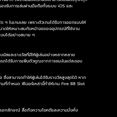
องรับการเล่นผ่านมือถือทั้งระบบ iOS และ
ด ๆ ในเกมเลย เพราะตัวเกมได้รับการออกแบบให้
ดให้เหมาะสมกับหน้าจอของอุปกรณ์ที่ใช้งาน
ูปแบบได้อย่างสบาย ๆ
บนัสและรางวัลที่มีให้ผู้เล่นอย่างหลากหลาย
มารถได้รับการเพิ่มตัวคูณจากการชนะในแต่ละรอบ
่งสามารถทำให้ผู้เล่นได้รับรางวัลสูงสุดได้ หาก
ที่กำหนด ฟีเจอร์เหล่านี้ทำให้เกม Fire 88 Slot
็นเอกลักษณ์ สื่อถึงความโชคดีและความมั่งคั่ง