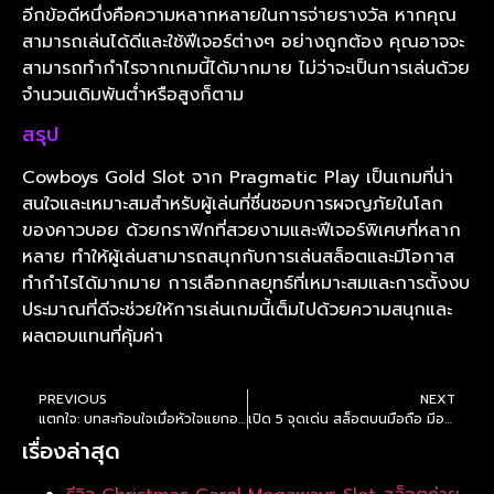
อีกข้อดีหนึ่งคือความหลากหลายในการจ่ายรางวัล หากคุณ
สามารถเล่นได้ดีและใช้ฟีเจอร์ต่างๆ อย่างถูกต้อง คุณอาจจะ
สามารถทำกำไรจากเกมนี้ได้มากมาย ไม่ว่าจะเป็นการเล่นด้วย
จำนวนเดิมพันต่ำหรือสูงก็ตาม
สรุป
Cowboys Gold Slot จาก Pragmatic Play เป็นเกมที่น่า
สนใจและเหมาะสมสำหรับผู้เล่นที่ชื่นชอบการผจญภัยในโลก
ของคาวบอย ด้วยกราฟิกที่สวยงามและฟีเจอร์พิเศษที่หลาก
หลาย ทำให้ผู้เล่นสามารถสนุกกับการเล่นสล็อตและมีโอกาส
ทำกำไรได้มากมาย การเลือกกลยุทธ์ที่เหมาะสมและการตั้งงบ
ประมาณที่ดีจะช่วยให้การเล่นเกมนี้เต็มไปด้วยความสนุกและ
ผลตอบแทนที่คุ้มค่า
PREVIOUS
NEXT
แตกใจ: บทสะท้อนใจเมื่อหัวใจแยกออกเป็นสองเสียง
เปิด 5 จุดเด่น สล็อตบนมือถือ มีอะไรดี ทำไมถึงนิยมเบอร์นี้
เรื่องล่าสุด