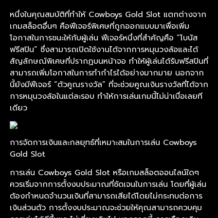
หนึ่งในคุณสมบัติที่ทำให้ Cowboys Gold Slot แตกต่างจาก
เกมสล็อตอื่นๆ คือฟีเจอร์พิเศษที่ถูกออกแบบมาเพื่อเพิ่ม
โอกาสในการชนะให้กับผู้เล่น ฟีเจอร์หนึ่งที่สำคัญคือ “โบนัส
ฟรีสปิน” ซึ่งสามารถเปิดใช้งานได้จากการหมุนวงล้อและได้
สัญลักษณ์พิเศษที่ปรากฏบนหน้าจอ ทำให้ผู้เล่นได้รับฟรีสปินที่
สามารถเพิ่มโอกาสในการทำกำไรได้อย่างมากมาย นอกจาก
นี้ยังมีฟีเจอร์ “ตัวคูณรางวัล” ที่จะช่วยคูณเงินรางวัลที่ได้จาก
การหมุนวงล้อในแต่ละรอบ ทำให้การเล่นเกมนี้ไม่น่าเบื่อเลยที
เดียว
การจัดการเงินและกลยุทธ์ที่เหมาะสมในการเล่น Cowboys
Gold Slot
การเล่น Cowboys Gold Slot หรือเกมสล็อตออนไลน์ใดๆ
ควรเริ่มจากการตั้งงบประมาณที่ชัดเจนในการเล่น โดยที่ผู้เล่น
ต้องกำหนดจำนวนเงินที่สามารถเสียได้โดยไม่กระทบต่อการ
เงินส่วนตัว การตั้งงบประมาณจะช่วยให้คุณสามารถควบคุม