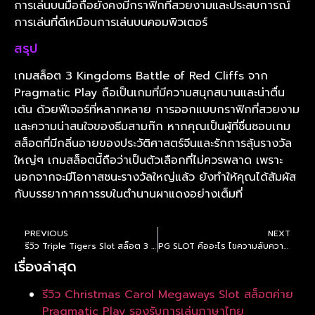
การเล่นบนมือถือยังคงมีกราฟิกที่สวยงามและประสบการณ์
การเล่นที่ดีเหมือนการเล่นบนคอมพิวเตอร์
สรุป
เกมสล็อต 3 Kingdoms Battle of Red Cliffs จาก
Pragmatic Play ถือเป็นเกมที่มีความสนุกสนานและน่าตื่น
เต้น ด้วยฟีเจอร์ที่หลากหลาย การออกแบบกราฟิกที่สวยงาม
และความน่าสนใจของธีมสามก๊ก หากคุณเป็นผู้ที่ชื่นชอบเกม
สล็อตที่มีกลิ่นอายของประวัติศาสตร์จีนและรักการลุ้นรางวัล
ใหญ่ๆ เกมสล็อตนี้ถือว่าเป็นตัวเลือกที่ไม่ควรพลาด เพราะ
นอกจากจะมีโอกาสชนะรางวัลใหญ่แล้ว ยังทำให้คุณได้สัมผัส
กับบรรยากาศการรบในตำนานผาแดงอย่างเต็มที่
PREVIOUS
NEXT
รีวิว Triple Tigers Slot สล็อต 3 เสือตัวจี๊ด จากค่าย Pragmatic Play
PG SLOT คืออะไร ไขความลับความต่าง ทำไมถึงกลายเป็นเกมสล็อตแห่งปี
เรื่องล่าสุด
รีวิว Christmas Carol Megaways Slot สล็อตค่าย
Pragmatic Play รองรับการเล่นภาษาไทย