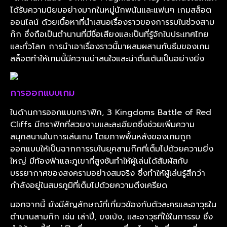
ได้รับความนิยมอย่างมากในหมู่นักพนันและแฟนๆ เกมสล็อต
ออนไลน์ ด้วยเนื้อหาที่นำเสนอเรื่องราวของการรบในช่วงสาม
ก๊ก ซึ่งถือเป็นตำนานที่มีชื่อเสียงและเป็นที่รู้จักในประเทศไทย
และทั่วโลก การนำเอาเรื่องราวนี้มาผสมผสานกับธีมของเกม
สล็อตทำให้เกมนี้มีความน่าสนใจและน่าตื่นเต้นเป็นอย่างยิ่ง
การออกแบบเกม
ในด้านการออกแบบกราฟิก, 3 Kingdoms Battle of Red
Cliffs มีกราฟิกที่สวยงามและละเอียดซึ่งช่วยเพิ่มความ
สนุกสนานในการเล่นเกม โดยภาพพื้นหลังของเกมถูก
ออกแบบให้เป็นฉากการรบในยุคสามก๊กที่เต็มไปด้วยความยิ่ง
ใหญ่ มีท้องฟ้าและภูเขาที่สูงชันทำให้ผู้เล่นได้สัมผัสกับ
บรรยากาศของสงครามอย่างสมจริง ซึ่งทำให้ผู้เล่นรู้สึกว่า
กำลังอยู่ในสมรภูมิที่เต็มไปด้วยความตึงเครียด
นอกจากนี้ ยังมีสัญลักษณ์ที่เกี่ยวข้องกับตัวละครและอาวุธใน
ตำนานสามก๊ก เช่น เล่าปี่, ขงเบ้ง, และอาวุธที่ใช้ในการรบ ซึ่ง