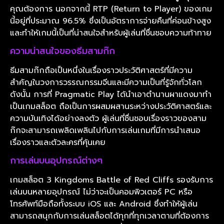
คุณต้องการ นอกจากนี้ RTP (Return to Player) ของเกม
นี้อยู่ที่ประมาณ 96.5% ซึ่งเป็นอัตราการจ่ายคืนที่ค่อนข้างสูง
และทำให้เกมนี้เป็นที่น่าสนใจสำหรับผู้เล่นที่ชื่นชอบความท้าทาย
ความน่าสนใจของธีมสามก๊ก
ธีมสามก๊กถือเป็นหนึ่งในเรื่องราวประวัติศาสตร์ที่มีความ
สำคัญในวงการวรรณกรรมจีนและมีความเป็นที่รู้จักทั่วโลก
ดังนั้น การที่ Pragmatic Play ได้นำเอาตำนานผาแดงมาทำ
เป็นเกมสล็อต ถือเป็นการผสมผสานระหว่างประวัติศาสตร์และ
ความบันเทิงได้อย่างลงตัว ผู้เล่นที่ชื่นชอบเรื่องราวของสาม
ก๊กจะสามารถเพลิดเพลินไปกับการเล่นเกมที่มีการนำเสนอ
เรื่องราวและตัวละครที่คุ้นเคย
การเล่นบนอุปกรณ์ต่างๆ
เกมสล็อต 3 Kingdoms Battle of Red Cliffs รองรับการ
เล่นบนหลายอุปกรณ์ ไม่ว่าจะเป็นคอมพิวเตอร์ PC หรือ
โทรศัพท์มือถือทั้งระบบ iOS และ Android ซึ่งทำให้ผู้เล่น
สามารถสนุกกับการเล่นสล็อตได้ทุกที่ทุกเวลาตามที่ต้องการ