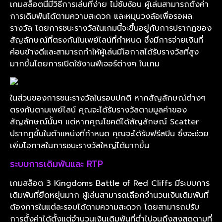
เกมสล็อตนี้มีวิธีการเล่นที่ง่าย ไม่ซับซ้อน ผู้เล่นสามารถตั้งค่า
การเดิมพันได้ตามความสะดวก และหมุนวงล้อเพื่อรอผล
รางวัล โดยการชนะรางวัลในเกมนี้จะขึ้นอยู่กับการปรากฏของ
สัญลักษณ์ที่ตรงกันในเพย์ไลน์ที่กำหนด ซึ่งมีการจ่ายเงินที่
ค่อนข้างดีและสามารถทำให้ผู้เล่นมีโอกาสได้รับรางวัลที่สูง
มากขึ้นโดยการเปิดใช้งานฟีเจอร์ต่างๆ ในเกม
ในส่วนของการชนะรางวัลในรอบปกติ หากสัญลักษณ์ต่างๆ
ตรงกันตามเพย์ไลน์ คุณจะได้รับรางวัลตามมูลค่าของ
สัญลักษณ์นั้นๆ แต่หากคุณโชคดีได้สัญลักษณ์ Scatter
ปรากฏขึ้นในตำแหน่งที่กำหนด คุณจะได้รับฟรีสปิน ซึ่งจะช่วย
เพิ่มโอกาสในการชนะรางวัลใหญ่ได้มากขึ้น
ระบบการเดิมพันและ RTP
เกมสล็อต 3 Kingdoms Battle of Red Cliffs มีระบบการ
เดิมพันที่ยืดหยุ่นมาก ผู้เล่นสามารถเลือกจำนวนเงินเดิมพันที่
ต้องการในแต่ละรอบได้ตามความสะดวก โดยสามารถปรับ
การตั้งค่าได้ตั้งแต่จำนวนเงินเดิมพันที่ต่ำไปจนถึงสูงสุดตามที่