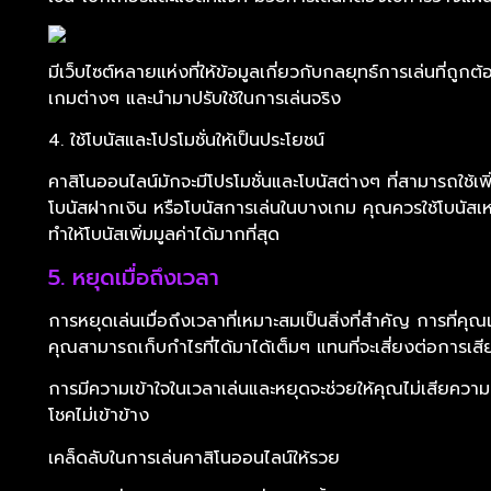
มีเว็บไซต์หลายแห่งที่ให้ข้อมูลเกี่ยวกับกลยุทธ์การเล่นที่ถูก
เกมต่างๆ และนำมาปรับใช้ในการเล่นจริง
4. ใช้โบนัสและโปรโมชั่นให้เป็นประโยชน์
คาสิโนออนไลน์มักจะมีโปรโมชั่นและโบนัสต่างๆ ที่สามารถใช้เ
โบนัสฝากเงิน หรือโบนัสการเล่นในบางเกม คุณควรใช้โบนัสเหล่า
ทำให้โบนัสเพิ่มมูลค่าได้มากที่สุด
5. หยุดเมื่อถึงเวลา
การหยุดเล่นเมื่อถึงเวลาที่เหมาะสมเป็นสิ่งที่สำคัญ การที่คุณเ
คุณสามารถเก็บกำไรที่ได้มาได้เต็มๆ แทนที่จะเสี่ยงต่อการเส
การมีความเข้าใจในเวลาเล่นและหยุดจะช่วยให้คุณไม่เสียความรู
โชคไม่เข้าข้าง
เคล็ดลับในการเล่นคาสิโนออนไลน์ให้รวย