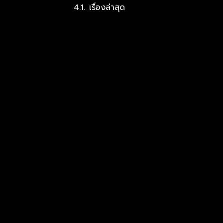
เรื่องล่าสุด