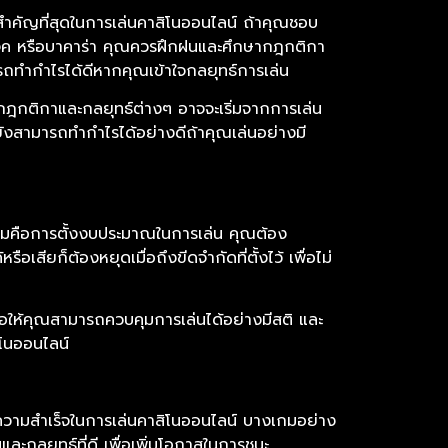
่สำคัญที่สุดในการเล่นคาสิโนออนไลน์ ถ้าคุณชอบ
็คแจ็ค หรือบาคาร่า คุณควรฝึกฝนและศึกษากฎกติกา
มารถทำกำไรได้ดีหากคุณเข้าใจกลยุทธ์การเล่น
กติกาและกลยุทธ์ต่างๆ อาจจะเริ่มจากการเล่น
ยังสามารถทำกำไรได้อย่างดีถ้าคุณเล่นอย่างมี
้ามคือการตั้งงบประมาณในการเล่น คุณต้อง
ือเสียก็ต้องหยุดเมื่อถึงขีดจำกัดที่ตั้งไว้ เพื่อไม่
ให้คุณสามารถควบคุมการเล่นได้อย่างมีสติ และ
ิโนออนไลน์
ระสบความสำเร็จในการเล่นคาสิโนออนไลน์ บางเกมอย่าง
นและกลยุทธ์ที่ดี เพื่อเพิ่มโอกาสในการชนะ