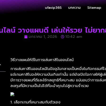
ufavip365
บทความ
Sitemap
ไลน์ วางแผนดี เล่นให้รวย ไม่ยากอ
มกราคม 1, 2026
10:42 am
วิธีวางแผนให้ดีในการเล่นคาสิโนออนไลน์
การเล่นคาสิโนออนไลน์ในปัจจุบันกลายเป็นหนึ่งในกิจกรรมที่
แต่เกมคาสิโนจะให้ความบันเทิงเท่านั้น แต่ยังเปิดโอกาสให้ผ
มีการวางแผนที่ดีและใช้กลยุทธ์ที่เหมาะสม แน่นอนว่าการเล่นค
ลงทุนที่มีความเป็นไปได้ที่จะนำคุณไปสู่ความร่ำรวย
1. เลือกเกมที่เหมาะสมกับตัวเอง