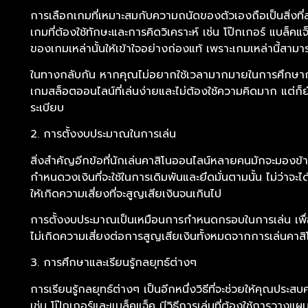
การเลือกเกมที่เหมาะสมกับความถนัดของตัวเองถือเป็นสิ่งที
เกมที่ต้องใช้ทักษะและการคิดวิเคราะห์ เช่น โป๊กเกอร์ แบล
ของเกมเหล่านั้นให้เข้าใจอย่างถ่องแท้ เพราะเกมเหล่านี้สา
ในทางกลับกัน หากคุณไม่อยากใช้เวลามากมายในการศึกษากฎ
เกมสล็อตออนไลน์ที่เล่นง่ายและไม่ต้องใช้ความคิดมาก แต่ก็
ระเบียบ
2. การตั้งงบประมาณในการเล่น
สิ่งสำคัญอีกข้อที่นักเล่นคาสิโนออนไลน์หลายคนมักจะมองข
กำหนดวงเงินที่จะใช้ในการเดิมพันและยึดมั่นตามนั้น ไม่ว่าจะได้หร
ให้เกิดความเสี่ยงที่จะสูญเสียเงินจนเกินไป
การตั้งงบประมาณเป็นเหมือนการกำหนดกรอบในการเล่น เพื่อ
ไม่เกิดความเสี่ยงต่อการสูญเสียเงินทั้งหมดจากการเล่นคาส
3. การศึกษาและเรียนรู้กลยุทธ์ต่างๆ
การเรียนรู้กลยุทธ์ต่างๆ เป็นอีกหนึ่งวิธีที่จะช่วยให้คุณป
เช่น โป๊กเกอร์และแบล็คแจ็ค มีวิธีการเล่นที่ต้องใช้การวางแผ