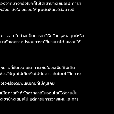
องจากบางครั้งโชคก็ไม่ได้เข้าข้างเสมอไป การที่
หวังมาบังใจ จะช่วยให้คุณตัดสินใจได้อย่างมี
 การเล่น ไม่ว่าจะเป็นการหาวิธีปรับปรุงกลยุทธ์หรือ
นาตัวเองจากประสบการณ์ที่ผ่านมาได้ จะช่วยให้
มายที่ชัดเจน เช่น การเล่นในวงเงินที่ไม่เกิน
วยให้คุณไม่เสียเงินไปกับการเล่นโดยไร้ทิศทาง
งไว้หรือเดิมพันในเกมที่ไม่คุ้นเคย
คุณมีโอกาสทำกำไรจากคาสิโนออนไลน์ได้ง่ายขึ้น
ต้องเข้าข้างเสมอไป แต่การมีการวางแผนและการ