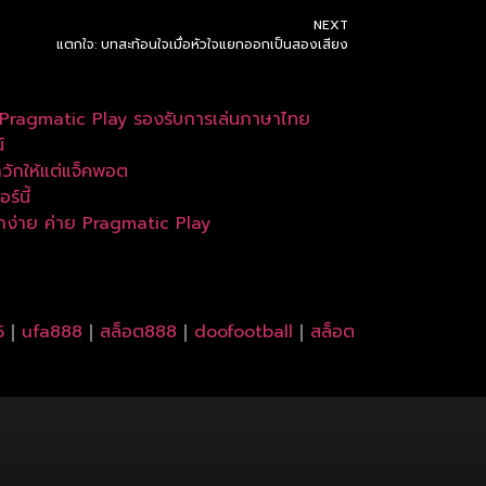
NEXT
แตกใจ: บทสะท้อนใจเมื่อหัวใจแยกออกเป็นสองเสียง
 Pragmatic Play รองรับการเล่นภาษาไทย
์
ักให้แต่แจ็คพอต
ร์นี้
ง่าย ค่าย Pragmatic Play
5
｜
ufa888
｜
สล็อต888
｜
doofootball
｜
สล็อต