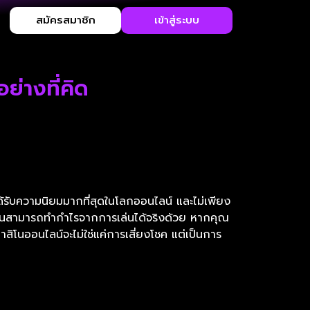
สมัครสมาชิก
เข้าสู่ระบบ
ย่างที่คิด
ได้รับความนิยมมากที่สุดในโลกออนไลน์ และไม่เพียง
ู้เล่นสามารถทำกำไรจากการเล่นได้จริงด้วย หากคุณ
าสิโนออนไลน์จะไม่ใช่แค่การเสี่ยงโชค แต่เป็นการ