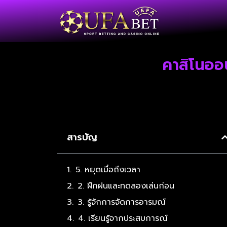
คาสิโนออน
สารบัญ
5. หยุดเมื่อถึงเวลา
2. ฝึกฝนและทดลองเล่นก่อน
3. รู้จักการจัดการอารมณ์
4. เรียนรู้จากประสบการณ์